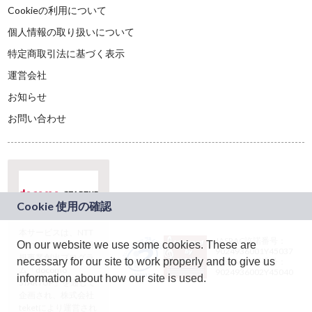
Cookieの利用について
個人情報の取り扱いについて
特定商取引法に基づく表示
運営会社
お知らせ
お問い合わせ
本サービスは、NTT
JASRAC許諾番号：
On our website we use some cookies. These are
ドコモグループの新
9024936001Y45037
規事業創出プログラ
necessary for our site to work properly and to give us
JASRAC許諾番号：
ム「docomo
9024936002Y45040
information about how our site is used.
STARTUP」を通じて
企画され、株式会社
teketにより運営され