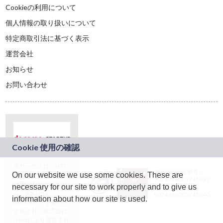
Cookieの利用について
個人情報の取り扱いについて
特定商取引法に基づく表示
運営会社
お知らせ
お問い合わせ
本サービスは、NTT
JASRAC許諾番号：
On our website we use some cookies. These are
ドコモグループの新
9024936001Y45037
規事業創出プログラ
necessary for our site to work properly and to give us
JASRAC許諾番号：
ム「docomo
9024936002Y45040
information about how our site is used.
STARTUP」を通じて
企画され、株式会社
teketにより運営され