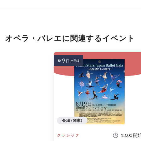
オペラ・バレエに関連するイベント
9
8/
日
+ 他 2
会場 (関東)
13:00 開
クラシック