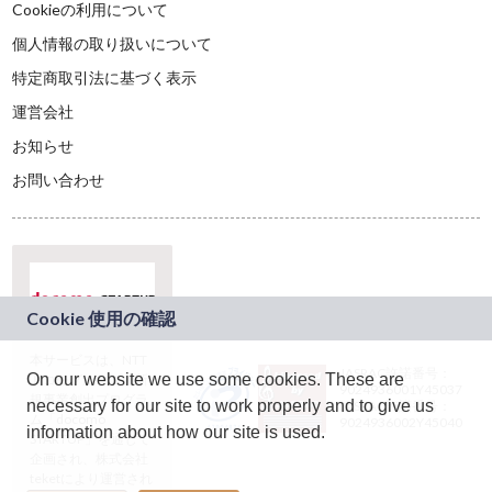
Cookieの利用について
個人情報の取り扱いについて
特定商取引法に基づく表示
運営会社
お知らせ
お問い合わせ
本サービスは、NTT
JASRAC許諾番号：
On our website we use some cookies. These are
ドコモグループの新
9024936001Y45037
規事業創出プログラ
necessary for our site to work properly and to give us
JASRAC許諾番号：
ム「docomo
9024936002Y45040
information about how our site is used.
STARTUP」を通じて
企画され、株式会社
teketにより運営され