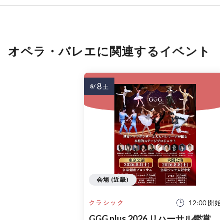
オペラ・バレエに関連するイベント
8
8/
土
会場 (近畿)
12:00 開
クラシック
GGG plus 2026 リハーサル鑑賞