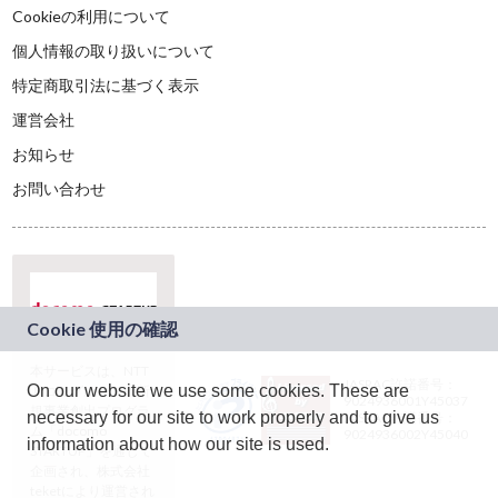
Cookieの利用について
個人情報の取り扱いについて
特定商取引法に基づく表示
運営会社
お知らせ
お問い合わせ
本サービスは、NTT
JASRAC許諾番号：
On our website we use some cookies. These are
ドコモグループの新
9024936001Y45037
規事業創出プログラ
necessary for our site to work properly and to give us
JASRAC許諾番号：
ム「docomo
9024936002Y45040
information about how our site is used.
STARTUP」を通じて
企画され、株式会社
teketにより運営され