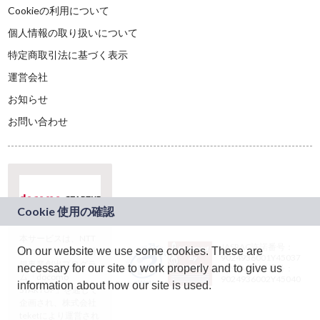
Cookieの利用について
個人情報の取り扱いについて
特定商取引法に基づく表示
運営会社
お知らせ
お問い合わせ
本サービスは、NTT
JASRAC許諾番号：
On our website we use some cookies. These are
ドコモグループの新
9024936001Y45037
規事業創出プログラ
necessary for our site to work properly and to give us
JASRAC許諾番号：
ム「docomo
9024936002Y45040
information about how our site is used.
STARTUP」を通じて
企画され、株式会社
teketにより運営され