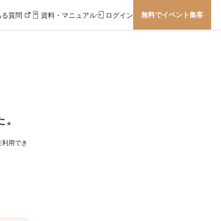
無料でイベント集客
ある質問
資料・マニュアル
ログイン
た。
在利用でき