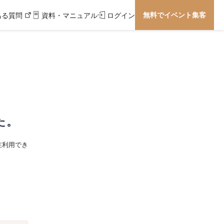
無料でイベント集客
ある質問
資料・マニュアル
ログイン
た。
在利用でき