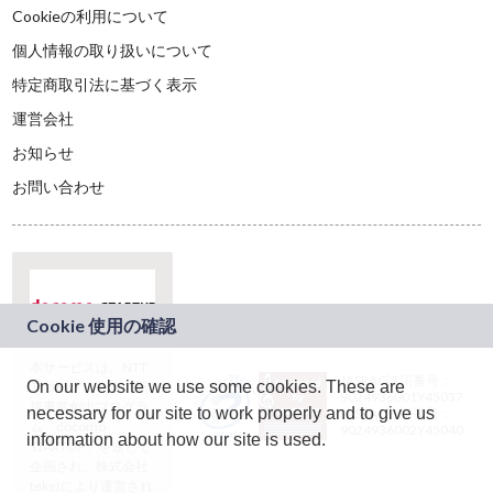
Cookieの利用について
個人情報の取り扱いについて
特定商取引法に基づく表示
運営会社
お知らせ
お問い合わせ
本サービスは、NTT
JASRAC許諾番号：
On our website we use some cookies. These are
ドコモグループの新
9024936001Y45037
規事業創出プログラ
necessary for our site to work properly and to give us
JASRAC許諾番号：
ム「docomo
9024936002Y45040
information about how our site is used.
STARTUP」を通じて
企画され、株式会社
teketにより運営され