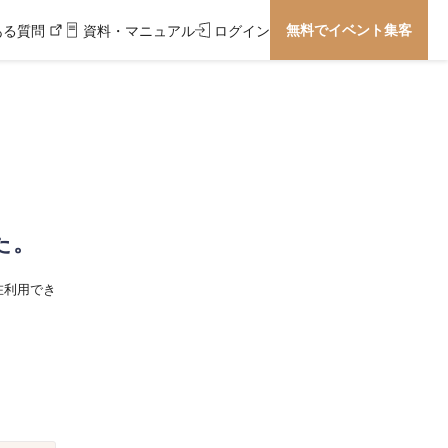
無料でイベント集客
ある質問
資料・マニュアル
ログイン
た。
在利用でき