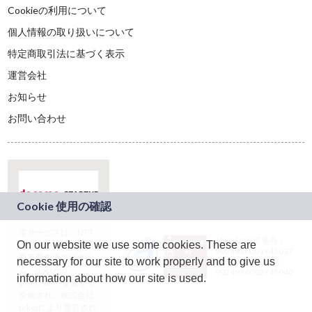
Cookieの利用について
個人情報の取り扱いについて
特定商取引法に基づく表示
運営会社
お知らせ
お問い合わせ
本サービスは、NTT
JASRAC許諾番号：
On our website we use some cookies. These are
ドコモグループの新
9024936001Y45037
規事業創出プログラ
necessary for our site to work properly and to give us
JASRAC許諾番号：
ム「docomo
9024936002Y45040
information about how our site is used.
STARTUP」を通じて
企画され、株式会社
teketにより運営され