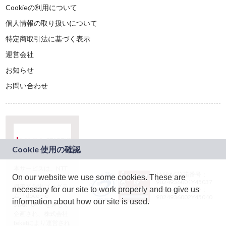
Cookieの利用について
個人情報の取り扱いについて
特定商取引法に基づく表示
運営会社
お知らせ
お問い合わせ
本サービスは、NTT
JASRAC許諾番号：
On our website we use some cookies. These are
ドコモグループの新
9024936001Y45037
規事業創出プログラ
necessary for our site to work properly and to give us
JASRAC許諾番号：
ム「docomo
9024936002Y45040
information about how our site is used.
STARTUP」を通じて
企画され、株式会社
teketにより運営され