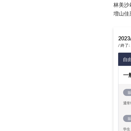
林美沙
増山佳
2023
終了: 
自
一
通常
学生