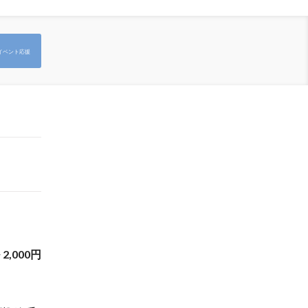
イベント応援
~
2,000
円