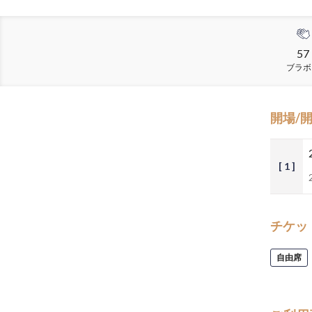
57
ブラボ
開場/
[ 1 ]
チケッ
自由席