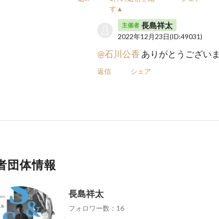
す▲
長島祥太
主催者
2022年12月23日
(ID:49031)
@石川公香
ありがとうございま
返信
シェア
者団体情報
長島祥太
フォロワー数：16