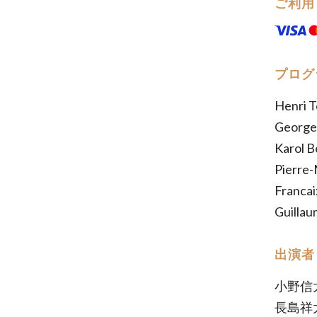
ご利用
プログ
Henri T
Georges
Karol B
Pierre-
Francai
Guillau
出演者
小野信
長島祥