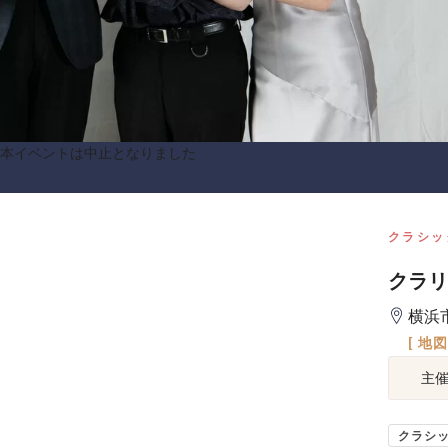
本イベントは中止となりました
クラシッ
クラリ
横浜
[ 地
主
クラシ