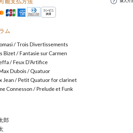
可能支払方法
購入方
ラム
omasi / Trois Divertissements
 Bizet / Fantasie sur Carmen
effa / Feux D'Artifice
Max Dubois / Quatuor
x Jean / Petit Quatuor for clarinet
me Connesson / Prelude et Funk
太郎
太