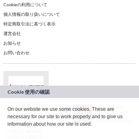
Cookieの利用について
個人情報の取り扱いについて
特定商取引法に基づく表示
運営会社
お知らせ
お問い合わせ
本サービスは、NTT
JASRAC許諾番号：
On our website we use some cookies. These are
ドコモグループの新
9024936001Y45037
規事業創出プログラ
necessary for our site to work properly and to give us
JASRAC許諾番号：
ム「docomo
9024936002Y45040
information about how our site is used.
STARTUP」を通じて
企画され、株式会社
teketにより運営され