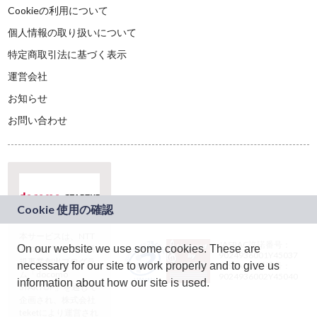
Cookieの利用について
個人情報の取り扱いについて
特定商取引法に基づく表示
運営会社
お知らせ
お問い合わせ
本サービスは、NTT
JASRAC許諾番号：
On our website we use some cookies. These are
ドコモグループの新
9024936001Y45037
規事業創出プログラ
necessary for our site to work properly and to give us
JASRAC許諾番号：
ム「docomo
9024936002Y45040
information about how our site is used.
STARTUP」を通じて
企画され、株式会社
teketにより運営され