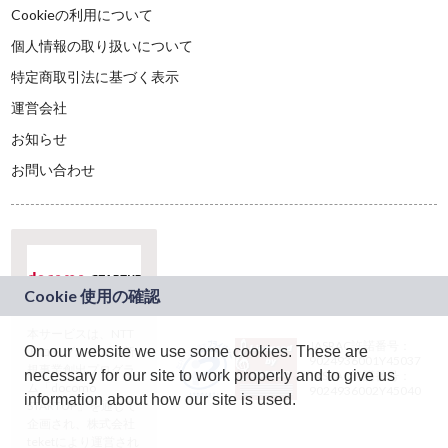
Cookieの利用について
個人情報の取り扱いについて
特定商取引法に基づく表示
運営会社
お知らせ
お問い合わせ
本サービスは、NTT
JASRAC許諾番号：
On our website we use some cookies. These are
ドコモグループの新
9024936001Y45037
規事業創出プログラ
necessary for our site to work properly and to give us
JASRAC許諾番号：
ム「docomo
9024936002Y45040
information about how our site is used.
STARTUP」を通じて
企画され、株式会社
teketにより運営され