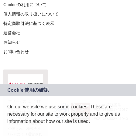
Cookieの利用について
個人情報の取り扱いについて
特定商取引法に基づく表示
運営会社
お知らせ
お問い合わせ
本サービスは、NTT
JASRAC許諾番号：
On our website we use some cookies. These are
ドコモグループの新
9024936001Y45037
規事業創出プログラ
necessary for our site to work properly and to give us
JASRAC許諾番号：
ム「docomo
9024936002Y45040
information about how our site is used.
STARTUP」を通じて
企画され、株式会社
teketにより運営され