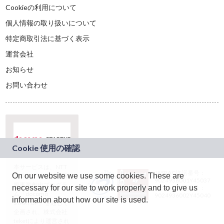
Cookieの利用について
個人情報の取り扱いについて
特定商取引法に基づく表示
運営会社
お知らせ
お問い合わせ
本サービスは、NTT
JASRAC許諾番号：
On our website we use some cookies. These are
ドコモグループの新
9024936001Y45037
規事業創出プログラ
necessary for our site to work properly and to give us
JASRAC許諾番号：
ム「docomo
9024936002Y45040
information about how our site is used.
STARTUP」を通じて
企画され、株式会社
teketにより運営され