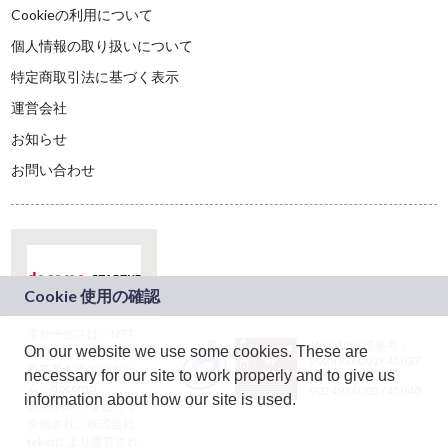
Cookieの利用について
個人情報の取り扱いについて
特定商取引法に基づく表示
運営会社
お知らせ
お問い合わせ
本サービスは、NTT
JASRAC許諾番号：
On our website we use some cookies. These are
ドコモグループの新
9024936001Y45037
規事業創出プログラ
necessary for our site to work properly and to give us
JASRAC許諾番号：
ム「docomo
9024936002Y45040
information about how our site is used.
STARTUP」を通じて
企画され、株式会社
teketにより運営され