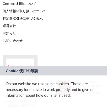
Cookieの利用について
個人情報の取り扱いについて
特定商取引法に基づく表示
運営会社
お知らせ
お問い合わせ
本サービスは、NTT
JASRAC許諾番号：
On our website we use some cookies. These are
ドコモグループの新
9024936001Y45037
規事業創出プログラ
necessary for our site to work properly and to give us
JASRAC許諾番号：
ム「docomo
9024936002Y45040
information about how our site is used.
STARTUP」を通じて
企画され、株式会社
teketにより運営され