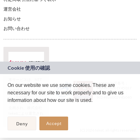
運営会社
お知らせ
お問い合わせ
本サービスは、NTT
JASRAC許諾番号：
On our website we use some cookies. These are
ドコモグループの新
9024936001Y45037
規事業創出プログラ
necessary for our site to work properly and to give us
JASRAC許諾番号：
ム「docomo
9024936002Y45040
information about how our site is used.
STARTUP」を通じて
企画され、株式会社
teketにより運営され
ています。
Accept
Deny
(C) 2026 teket. all rights reserved.