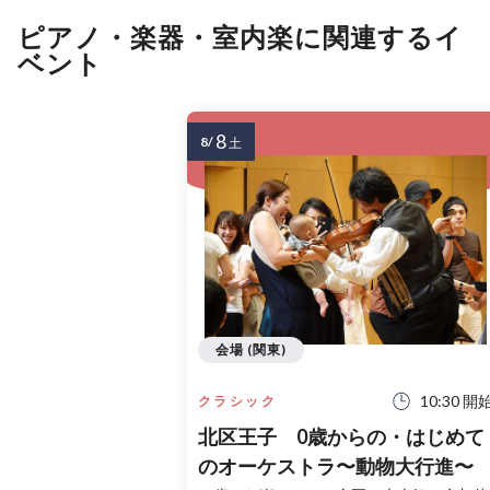
ピアノ・楽器・室内楽に関連するイ
ベント
8
8/
土
会場 (関東)
10:30 開
クラシック
北区王子 0歳からの・はじめて
のオーケストラ〜動物大行進〜