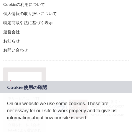
Cookieの利用について
個人情報の取り扱いについて
特定商取引法に基づく表示
運営会社
お知らせ
お問い合わせ
本サービスは、NTT
JASRAC許諾番号：
On our website we use some cookies. These are
ドコモグループの新
9024936001Y45037
規事業創出プログラ
necessary for our site to work properly and to give us
JASRAC許諾番号：
ム「docomo
9024936002Y45040
information about how our site is used.
STARTUP」を通じて
企画され、株式会社
teketにより運営され