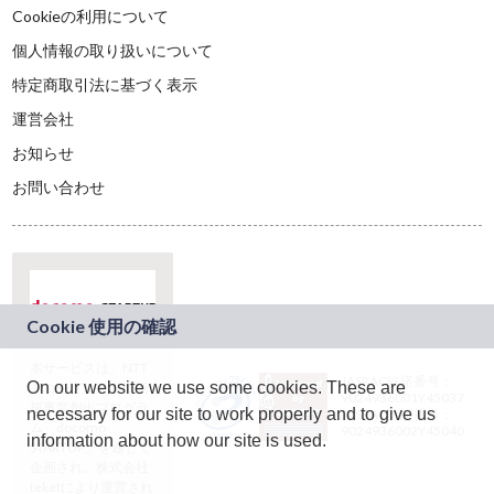
Cookieの利用について
個人情報の取り扱いについて
特定商取引法に基づく表示
運営会社
お知らせ
お問い合わせ
本サービスは、NTT
JASRAC許諾番号：
On our website we use some cookies. These are
ドコモグループの新
9024936001Y45037
規事業創出プログラ
necessary for our site to work properly and to give us
JASRAC許諾番号：
ム「docomo
9024936002Y45040
information about how our site is used.
STARTUP」を通じて
企画され、株式会社
teketにより運営され