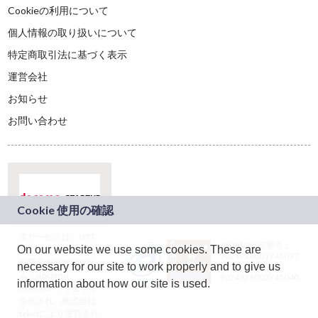
Cookieの利用について
個人情報の取り扱いについて
特定商取引法に基づく表示
運営会社
お知らせ
お問い合わせ
本サービスは、NTT
JASRAC許諾番号：
On our website we use some cookies. These are
ドコモグループの新
9024936001Y45037
規事業創出プログラ
necessary for our site to work properly and to give us
JASRAC許諾番号：
ム「docomo
9024936002Y45040
information about how our site is used.
STARTUP」を通じて
企画され、株式会社
teketにより運営され