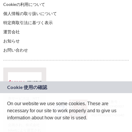
Cookieの利用について
個人情報の取り扱いについて
特定商取引法に基づく表示
運営会社
お知らせ
お問い合わせ
本サービスは、NTT
JASRAC許諾番号：
On our website we use some cookies. These are
ドコモグループの新
9024936001Y45037
規事業創出プログラ
necessary for our site to work properly and to give us
JASRAC許諾番号：
ム「docomo
9024936002Y45040
information about how our site is used.
STARTUP」を通じて
企画され、株式会社
teketにより運営され