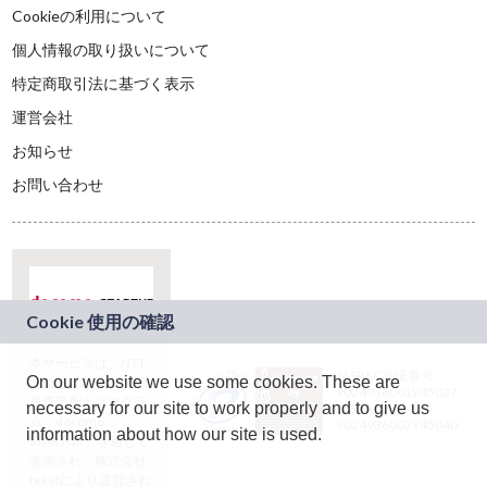
Cookieの利用について
個人情報の取り扱いについて
特定商取引法に基づく表示
運営会社
お知らせ
お問い合わせ
本サービスは、NTT
JASRAC許諾番号：
On our website we use some cookies. These are
ドコモグループの新
9024936001Y45037
規事業創出プログラ
necessary for our site to work properly and to give us
JASRAC許諾番号：
ム「docomo
9024936002Y45040
information about how our site is used.
STARTUP」を通じて
企画され、株式会社
teketにより運営され