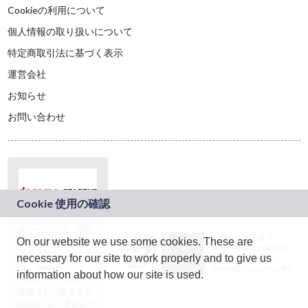
Cookieの利用について
個人情報の取り扱いについて
特定商取引法に基づく表示
運営会社
お知らせ
お問い合わせ
本サービスは、NTT
JASRAC許諾番号：
On our website we use some cookies. These are
ドコモグループの新
9024936001Y45037
規事業創出プログラ
necessary for our site to work properly and to give us
JASRAC許諾番号：
ム「docomo
9024936002Y45040
information about how our site is used.
STARTUP」を通じて
企画され、株式会社
teketにより運営され