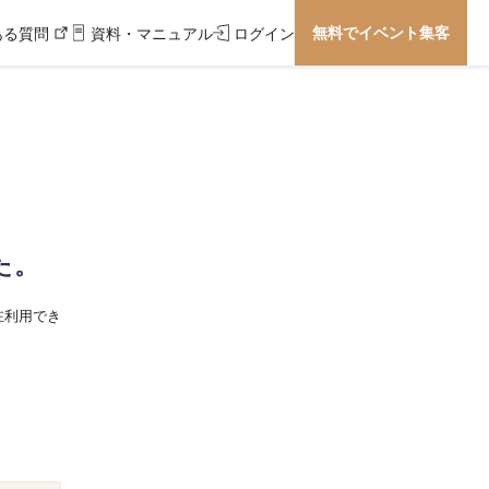
無料でイベント集客
ある質問
資料・マニュアル
ログイン
た。
在利用でき