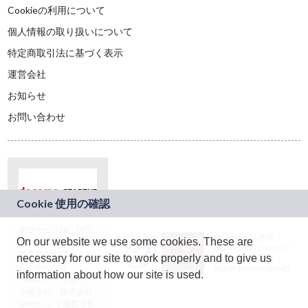
Cookieの利用について
個人情報の取り扱いについて
特定商取引法に基づく表示
運営会社
お知らせ
お問い合わせ
本サービスは、NTT
JASRAC許諾番号：
On our website we use some cookies. These are
ドコモグループの新
9024936001Y45037
規事業創出プログラ
necessary for our site to work properly and to give us
JASRAC許諾番号：
ム「docomo
9024936002Y45040
information about how our site is used.
STARTUP」を通じて
企画され、株式会社
teketにより運営され