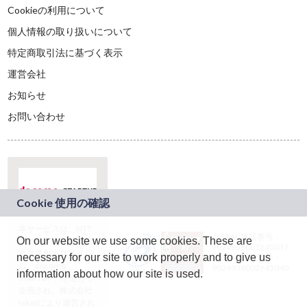
Cookieの利用について
個人情報の取り扱いについて
特定商取引法に基づく表示
運営会社
お知らせ
お問い合わせ
本サービスは、NTT
JASRAC許諾番号：
On our website we use some cookies. These are
ドコモグループの新
9024936001Y45037
規事業創出プログラ
necessary for our site to work properly and to give us
JASRAC許諾番号：
ム「docomo
9024936002Y45040
information about how our site is used.
STARTUP」を通じて
企画され、株式会社
teketにより運営され