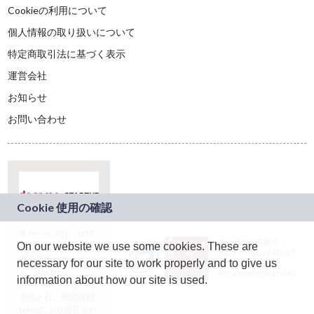
Cookieの利用について
個人情報の取り扱いについて
特定商取引法に基づく表示
運営会社
お知らせ
お問い合わせ
本サービスは、NTT
JASRAC許諾番号：
On our website we use some cookies. These are
ドコモグループの新
9024936001Y45037
規事業創出プログラ
necessary for our site to work properly and to give us
JASRAC許諾番号：
ム「docomo
9024936002Y45040
information about how our site is used.
STARTUP」を通じて
企画され、株式会社
teketにより運営され