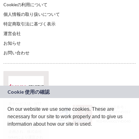
Cookieの利用について
個人情報の取り扱いについて
特定商取引法に基づく表示
運営会社
お知らせ
お問い合わせ
本サービスは、NTT
JASRAC許諾番号：
On our website we use some cookies. These are
ドコモグループの新
9024936001Y45037
規事業創出プログラ
necessary for our site to work properly and to give us
JASRAC許諾番号：
ム「docomo
9024936002Y45040
information about how our site is used.
STARTUP」を通じて
企画され、株式会社
teketにより運営され