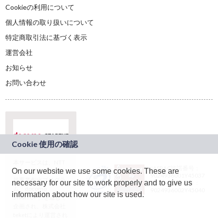
Cookieの利用について
個人情報の取り扱いについて
特定商取引法に基づく表示
運営会社
お知らせ
お問い合わせ
本サービスは、NTT
JASRAC許諾番号：
On our website we use some cookies. These are
ドコモグループの新
9024936001Y45037
規事業創出プログラ
necessary for our site to work properly and to give us
JASRAC許諾番号：
ム「docomo
9024936002Y45040
information about how our site is used.
STARTUP」を通じて
企画され、株式会社
teketにより運営され