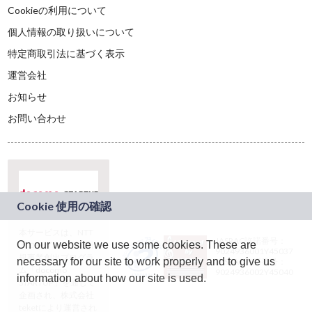
Cookieの利用について
個人情報の取り扱いについて
特定商取引法に基づく表示
運営会社
お知らせ
お問い合わせ
本サービスは、NTT
JASRAC許諾番号：
On our website we use some cookies. These are
ドコモグループの新
9024936001Y45037
規事業創出プログラ
necessary for our site to work properly and to give us
JASRAC許諾番号：
ム「docomo
9024936002Y45040
information about how our site is used.
STARTUP」を通じて
企画され、株式会社
teketにより運営され