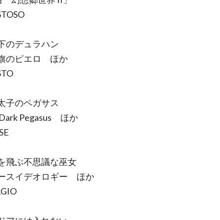
STOSO
のデュラハン
のピエロ ほか
ESTO
子のペガサス
rk Pegasus ほか
LSE
飛ぶ不思議な巫女
スイデオロギー ほか
AGIO