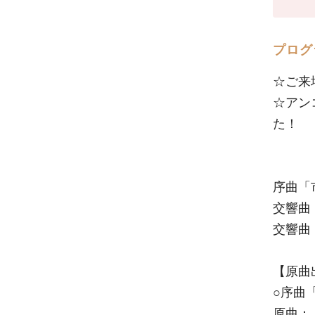
プログ
☆ご来
☆アン
た！
序曲「
交響曲
交響曲「
【原曲
○序曲
原曲：