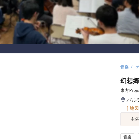
音楽
幻想郷
東方Pr
パル
[ 地
主
音楽