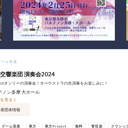
ゲーム音楽
交響楽団 演奏会2024
ojectオンリーの演奏会！オーケストラの生演奏をお楽しみに！
テノン多摩 大ホール
図を見る ]
催者団体情報
ゲーム音楽
東方
東方Project
無料
管弦楽
クラシッ