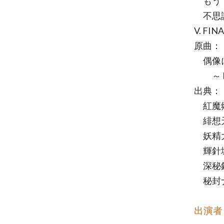
もうド
不思議
V. FIN
原曲：
偶像に
～ Ido
出典：
紅魔郷
緋想天
妖精大
輝針城
深秘録
秘封ナ
出演者