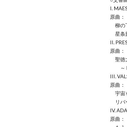
I. MAE
原曲：
柳の下
星条旗
II. PR
原曲：
聖徳太
～ Da
III. VA
原曲：
宇宙を
リバー
IV. AD
原曲：