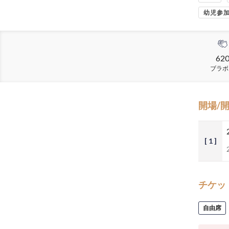
幼児参
62
ブラボ
開場/
[ 1 ]
チケッ
自由席