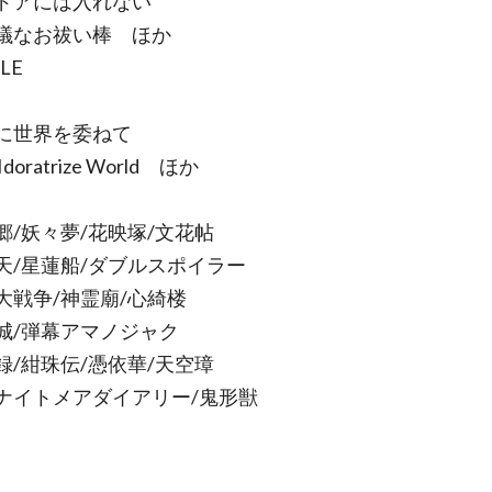
アには入れない
なお祓い棒 ほか
ALE
世界を委ねて
ratrize World ほか
/妖々夢/花映塚/文花帖
/星蓮船/ダブルスポイラー
戦争/神霊廟/心綺楼
/弾幕アマノジャク
/紺珠伝/憑依華/天空璋
イトメアダイアリー/鬼形獣