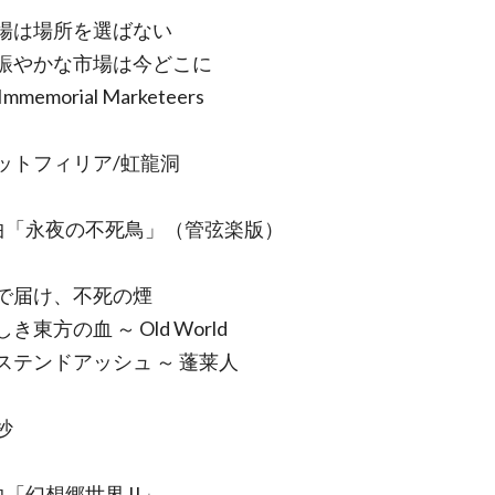
は場所を選ばない
やかな市場は今どこに
emorial Marketeers
トフィリア/虹龍洞
曲「永夜の不死鳥」（管弦楽版）
届け、不死の煙
東方の血 ～ Old World
テンドアッシュ ～ 蓬莱人
抄
「幻想郷世界 II」