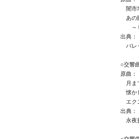
闇市場
あの賑
～ Imm
出典：
バレッ
○交響
原曲：
月まで
懐かしき
エクス
出典：
永夜
○交響曲