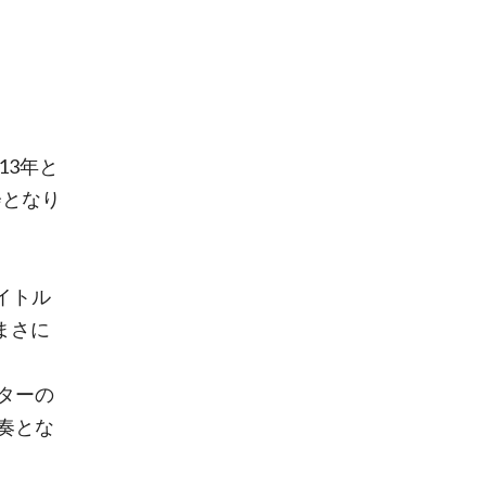
13年と
会となり
イトル
まさに
ターの
奏とな