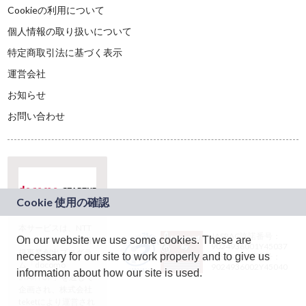
Cookieの利用について
個人情報の取り扱いについて
特定商取引法に基づく表示
運営会社
お知らせ
お問い合わせ
本サービスは、NTT
JASRAC許諾番号：
On our website we use some cookies. These are
ドコモグループの新
9024936001Y45037
規事業創出プログラ
necessary for our site to work properly and to give us
JASRAC許諾番号：
ム「docomo
9024936002Y45040
information about how our site is used.
STARTUP」を通じて
企画され、株式会社
teketにより運営され