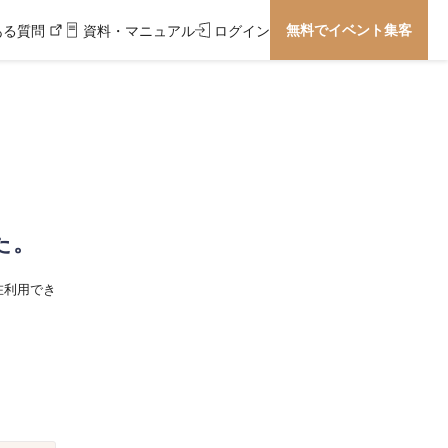
無料でイベント集客
ある質問
資料・マニュアル
ログイン
た。
在利用でき