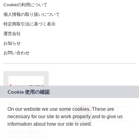
Cookieの利用について
個人情報の取り扱いについて
特定商取引法に基づく表示
運営会社
お知らせ
お問い合わせ
本サービスは、NTT
JASRAC許諾番号：
On our website we use some cookies. These are
ドコモグループの新
9024936001Y45037
規事業創出プログラ
necessary for our site to work properly and to give us
JASRAC許諾番号：
ム「docomo
9024936002Y45040
information about how our site is used.
STARTUP」を通じて
企画され、株式会社
teketにより運営され