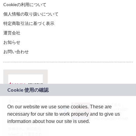
Cookieの利用について
個人情報の取り扱いについて
特定商取引法に基づく表示
運営会社
お知らせ
お問い合わせ
本サービスは、NTT
JASRAC許諾番号：
On our website we use some cookies. These are
ドコモグループの新
9024936001Y45037
規事業創出プログラ
necessary for our site to work properly and to give us
JASRAC許諾番号：
ム「docomo
9024936002Y45040
information about how our site is used.
STARTUP」を通じて
企画され、株式会社
teketにより運営され