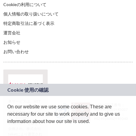
Cookieの利用について
個人情報の取り扱いについて
特定商取引法に基づく表示
運営会社
お知らせ
お問い合わせ
本サービスは、NTT
JASRAC許諾番号：
On our website we use some cookies. These are
ドコモグループの新
9024936001Y45037
規事業創出プログラ
necessary for our site to work properly and to give us
JASRAC許諾番号：
ム「docomo
9024936002Y45040
information about how our site is used.
STARTUP」を通じて
企画され、株式会社
teketにより運営され