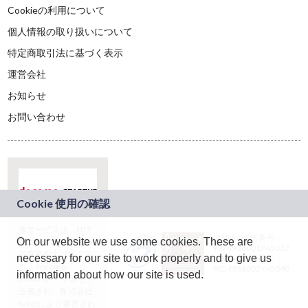
Cookieの利用について
個人情報の取り扱いについて
特定商取引法に基づく表示
運営会社
お知らせ
お問い合わせ
本サービスは、NTT
JASRAC許諾番号：
On our website we use some cookies. These are
ドコモグループの新
9024936001Y45037
規事業創出プログラ
necessary for our site to work properly and to give us
JASRAC許諾番号：
ム「docomo
9024936002Y45040
information about how our site is used.
STARTUP」を通じて
企画され、株式会社
teketにより運営され