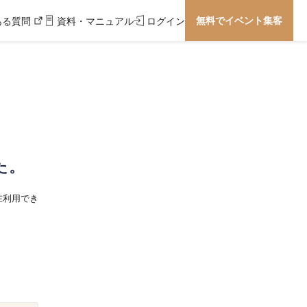
無料でイベント集客
ある質問
資料・マニュアル
ログイン
た。
在利用でき