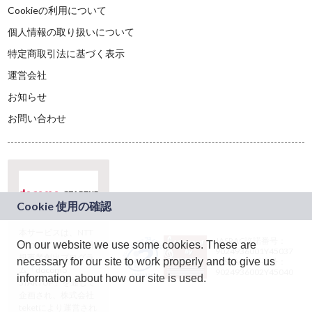
Cookieの利用について
個人情報の取り扱いについて
特定商取引法に基づく表示
運営会社
お知らせ
お問い合わせ
本サービスは、NTT
JASRAC許諾番号：
On our website we use some cookies. These are
ドコモグループの新
9024936001Y45037
規事業創出プログラ
necessary for our site to work properly and to give us
JASRAC許諾番号：
ム「docomo
9024936002Y45040
information about how our site is used.
STARTUP」を通じて
企画され、株式会社
teketにより運営され