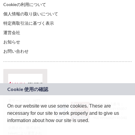
Cookieの利用について
個人情報の取り扱いについて
特定商取引法に基づく表示
運営会社
お知らせ
お問い合わせ
本サービスは、NTT
JASRAC許諾番号：
On our website we use some cookies. These are
ドコモグループの新
9024936001Y45037
規事業創出プログラ
necessary for our site to work properly and to give us
JASRAC許諾番号：
ム「docomo
9024936002Y45040
information about how our site is used.
STARTUP」を通じて
企画され、株式会社
teketにより運営され