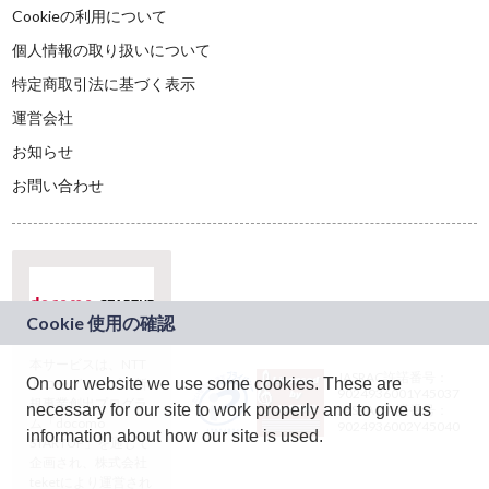
Cookieの利用について
個人情報の取り扱いについて
特定商取引法に基づく表示
運営会社
お知らせ
お問い合わせ
本サービスは、NTT
JASRAC許諾番号：
On our website we use some cookies. These are
ドコモグループの新
9024936001Y45037
規事業創出プログラ
necessary for our site to work properly and to give us
JASRAC許諾番号：
ム「docomo
9024936002Y45040
information about how our site is used.
STARTUP」を通じて
企画され、株式会社
teketにより運営され