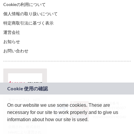
Cookieの利用について
個人情報の取り扱いについて
特定商取引法に基づく表示
運営会社
お知らせ
お問い合わせ
本サービスは、NTT
JASRAC許諾番号：
On our website we use some cookies. These are
ドコモグループの新
9024936001Y45037
規事業創出プログラ
necessary for our site to work properly and to give us
JASRAC許諾番号：
ム「docomo
9024936002Y45040
information about how our site is used.
STARTUP」を通じて
企画され、株式会社
teketにより運営され