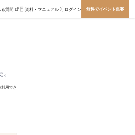
無料でイベント集客
ある質問
資料・マニュアル
ログイン
た。
在利用でき