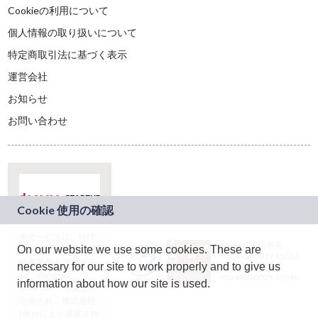
Cookieの利用について
個人情報の取り扱いについて
特定商取引法に基づく表示
運営会社
お知らせ
お問い合わせ
本サービスは、NTT
JASRAC許諾番号：
On our website we use some cookies. These are
ドコモグループの新
9024936001Y45037
規事業創出プログラ
necessary for our site to work properly and to give us
JASRAC許諾番号：
ム「docomo
9024936002Y45040
information about how our site is used.
STARTUP」を通じて
企画され、株式会社
teketにより運営され