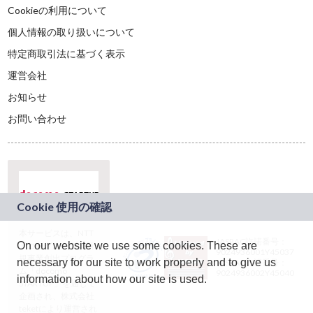
Cookieの利用について
個人情報の取り扱いについて
特定商取引法に基づく表示
運営会社
お知らせ
お問い合わせ
本サービスは、NTT
JASRAC許諾番号：
On our website we use some cookies. These are
ドコモグループの新
9024936001Y45037
規事業創出プログラ
necessary for our site to work properly and to give us
JASRAC許諾番号：
ム「docomo
9024936002Y45040
information about how our site is used.
STARTUP」を通じて
企画され、株式会社
teketにより運営され