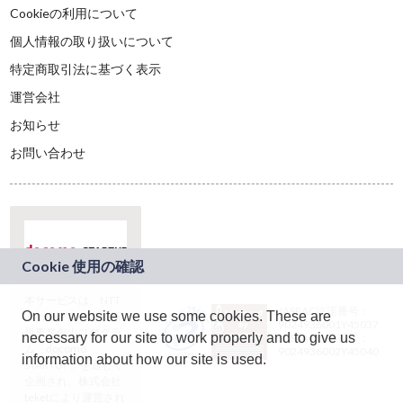
Cookieの利用について
個人情報の取り扱いについて
特定商取引法に基づく表示
運営会社
お知らせ
お問い合わせ
本サービスは、NTT
JASRAC許諾番号：
On our website we use some cookies. These are
ドコモグループの新
9024936001Y45037
規事業創出プログラ
necessary for our site to work properly and to give us
JASRAC許諾番号：
ム「docomo
9024936002Y45040
information about how our site is used.
STARTUP」を通じて
企画され、株式会社
teketにより運営され